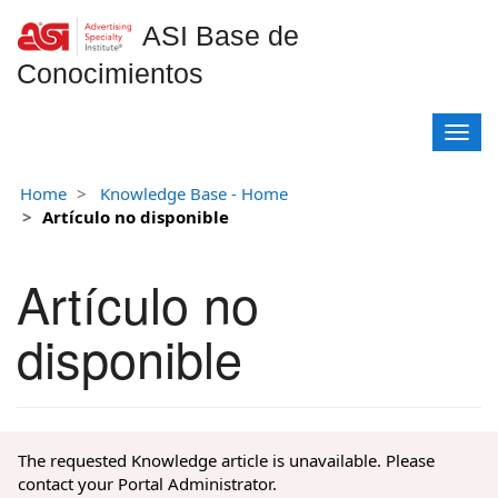
ASI Base de
Conocimientos
T
o
g
Home
Knowledge Base - Home
g
Artículo no disponible
l
e
n
Artículo no
a
v
disponible
i
g
a
t
i
The requested Knowledge article is unavailable. Please
o
contact your Portal Administrator.
n