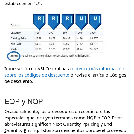
establecen en "U".
Inicie sesión en ASI Central para
obtener más información
sobre los códigos de descuento
o revise el artículo Códigos
de descuento.
EQP y NQP
Ocasionalmente, los proveedores ofrecerán ofertas
especiales que incluyen términos como NQP o EQP. Estas
abreviaturas significan
N
ext
Q
uantity
P
pricing y
E
nd
Q
uantity
P
ricing. Estos son descuentos porque el proveedor