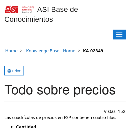
ASI Base de
Conocimientos
T
o
g
Home
Knowledge Base - Home
KA-02349
g
l
e
Print
n
a
Todo sobre precios
v
i
g
a
t
Vistas:
152
i
Las cuadrículas de precios en ESP contienen cuatro filas:
o
Cantidad
n